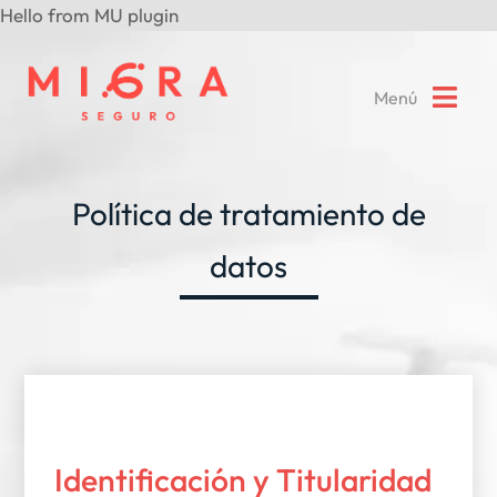
Hello from MU plugin
Saltar
al
Menú
contenido
Inicio
Política de tratamiento de
Quiénes Somos
datos
Servicios
Contacto
Identificación y Titularidad